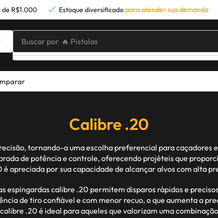
 de R$1.000
Estoque diversificado
para atender sua demanda
Buscar por
🔥 Pistolas
mparar
Calibre .20
 precisão, tornando-a uma escolha preferencial para caçadore
brada de potência e controle, oferecendo projéteis que proporc
20 é apreciada por sua capacidade de alcançar alvos com alta
s espingardas calibre .20 permitem disparos rápidos e precisos,
ncia de tiro confiável e com menor recuo, o que aumenta a pre
a calibre .20 é ideal para aqueles que valorizam uma combinaçã