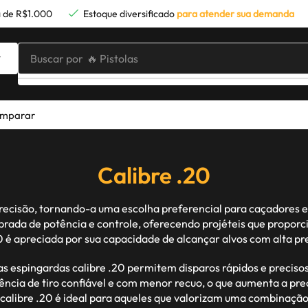
 de R$1.000
Estoque diversificado
para atender sua demanda
Buscar por
🔥 Pistolas
mparar
Calibre .20
 precisão, tornando-a uma escolha preferencial para caçadore
brada de potência e controle, oferecendo projéteis que proporc
20 é apreciada por sua capacidade de alcançar alvos com alta
s espingardas calibre .20 permitem disparos rápidos e precisos,
ncia de tiro confiável e com menor recuo, o que aumenta a pre
a calibre .20 é ideal para aqueles que valorizam uma combinaçã