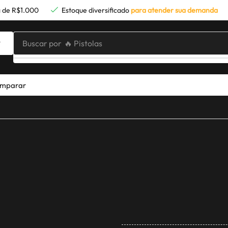
 de R$1.000
Estoque diversificado
para atender sua demanda
Buscar por
🔥 Pistolas
mparar