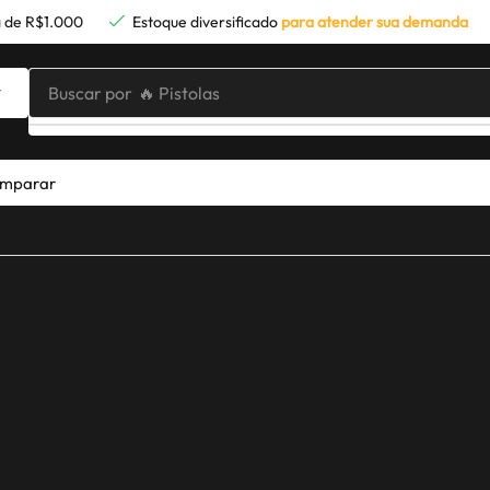
 de R$1.000
Estoque diversificado
para atender sua demanda
Buscar por
🔥 Pistolas
mparar