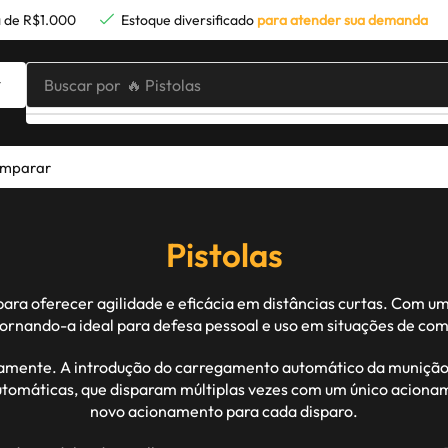
 de R$1.000
Estoque diversificado
para atender sua demanda
Buscar por
🔥 Pistolas
mparar
Pistolas
para oferecer agilidade e eficácia em distâncias curtas. Com u
tornando-a ideal para defesa pessoal e uso em situações de com
tivamente. A introdução do carregamento automático da muniçã
 automáticas, que disparam múltiplas vezes com um único acion
novo acionamento para cada disparo.