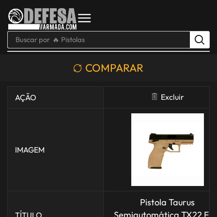
Buscar por
🔥 Pistolas
COMPARAR
Excluir
AÇÃO
IMAGEM
Pistola Taurus
Semiautomática TX22 FD
TÍTULO