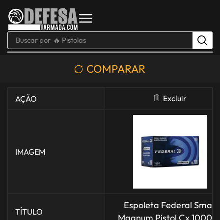
Buscar por
🔥 Pistolas
COMPARAR
Excluir
AÇÃO
IMAGEM
Espoleta Federal Small
TÍTULO
Magnum Pistol Cx.1000u