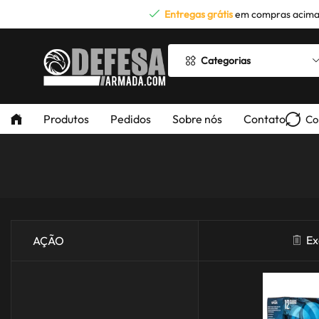
Entregas grátis
em compras acima
Categorias
Produtos
Pedidos
Sobre nós
Contato
Co
Ex
AÇÃO