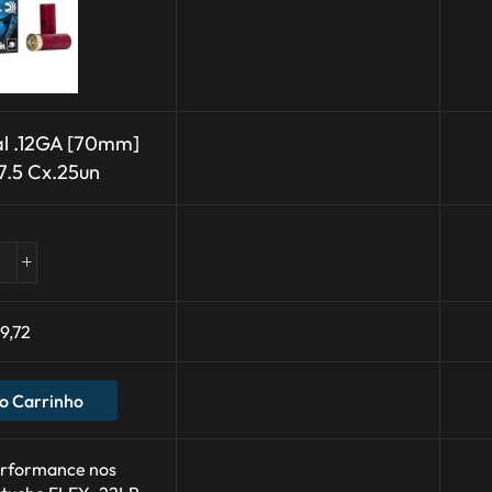
al .12GA [70mm]
7.5 Cx.25un
9,72
o Carrinho
rformance nos