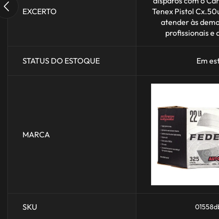
disparos com o Ca
EXCERTO
Tenex Pistol Cx.50
atender às dema
profissionais e d
STATUS DO ESTOQUE
Em es
MARCA
SKU
01558d