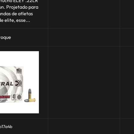
rtucho ELEY .22LR
un. Projetado para
ndas de atletas
e elite, esse...
toque
b17a4b