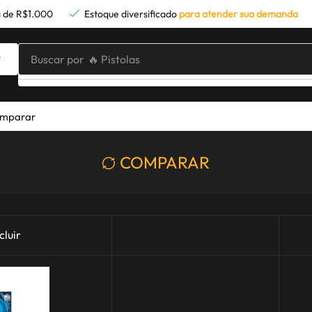
 de R$1.000
Estoque diversificado
para atender sua demanda
Buscar por
🔥 Pistolas
mparar
COMPARAR
cluir