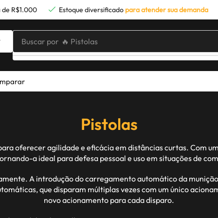
 de R$1.000
Estoque diversificado
para atender sua demanda
Buscar por
🔥 Pistolas
mparar
Pistolas
para oferecer agilidade e eficácia em distâncias curtas. Com u
tornando-a ideal para defesa pessoal e uso em situações de com
tivamente. A introdução do carregamento automático da muniçã
 automáticas, que disparam múltiplas vezes com um único acion
novo acionamento para cada disparo.