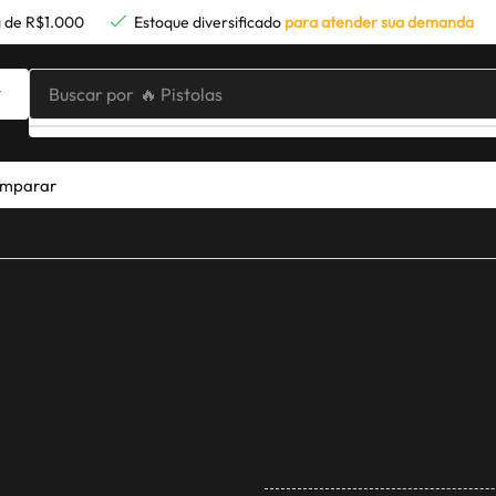
 de R$1.000
Estoque diversificado
para atender sua demanda
Buscar por
🔥 Pistolas
mparar