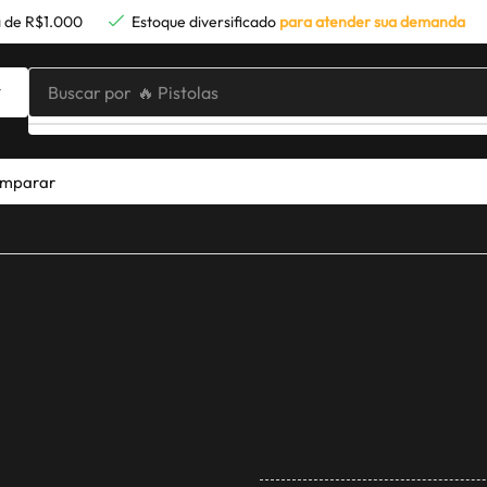
 de R$1.000
Estoque diversificado
para atender sua demanda
Buscar por
🔥 Pistolas
mparar