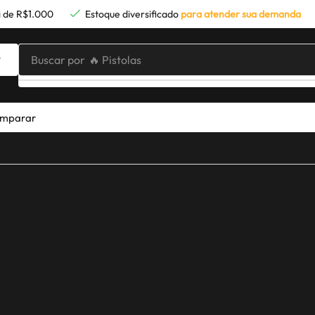
 de R$1.000
Estoque diversificado
para atender sua demanda
Buscar por
🔥 Pistolas
mparar