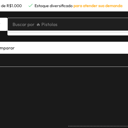
 de R$1.000
Estoque diversificado
para atender sua demanda
Buscar por
🔥 Pistolas
mparar