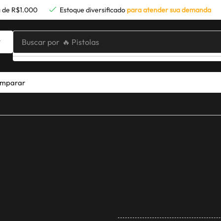
 de R$1.000
Estoque diversificado
para atender sua demanda
Buscar por
🔥 Pistolas
mparar