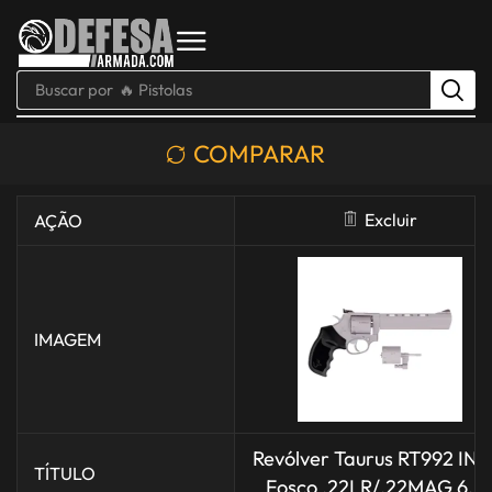
Buscar por
🔥 Pistolas
COMPARAR
Excluir
AÇÃO
IMAGEM
Revólver Taurus RT992 IN
TÍTULO
Fosco .22LR/.22MAG 6,5