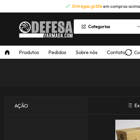
Entregas grátis
em compras acima
Categorias
Produtos
Pedidos
Sobre nós
Contato
Co
Ex
AÇÃO