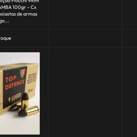
nição Fiocchi 9mm
MBA 100gr – Cx
usiastas de armas
go...
toque