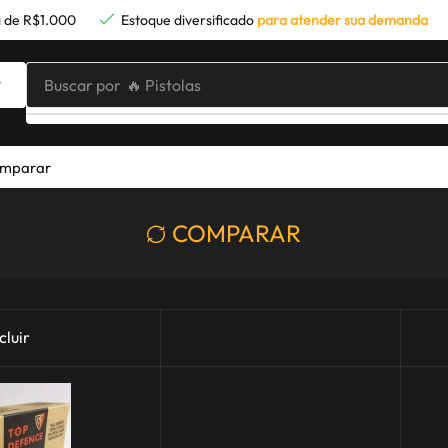
 de R$1.000
Estoque diversificado
para atender sua demanda
Buscar por
🔥 Pistolas
mparar
COMPARAR
cluir