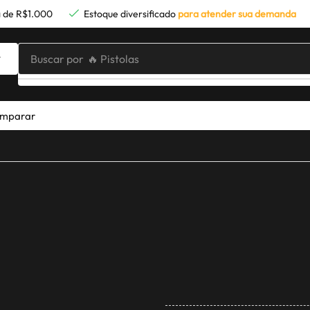
 de R$1.000
Estoque diversificado
para atender sua demanda
Buscar por
🔥 Pistolas
mparar