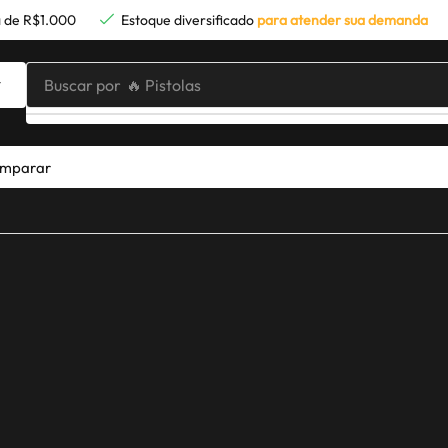
 de R$1.000
Estoque diversificado
para atender sua demanda
Buscar por
🔥 Pistolas
mparar