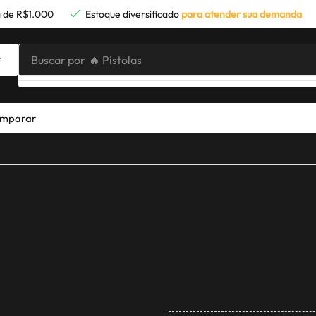
 de R$1.000
Estoque diversificado
para atender sua demanda
Buscar por
🔥 Pistolas
mparar