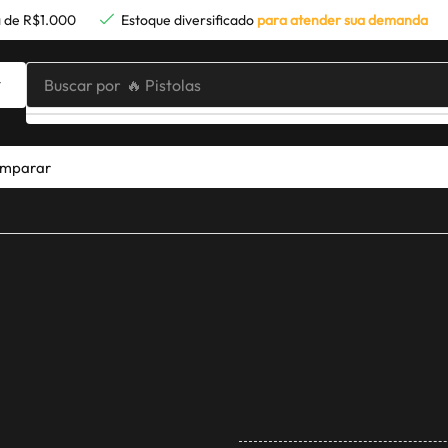
 de R$1.000
Estoque diversificado
para atender sua demanda
Buscar por
🔥 Pistolas
mparar