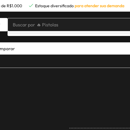
 de R$1.000
Estoque diversificado
para atender sua demanda
Buscar por
🔥 Pistolas
mparar