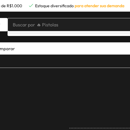
 de R$1.000
Estoque diversificado
para atender sua demanda
Buscar por
🔥 Pistolas
mparar