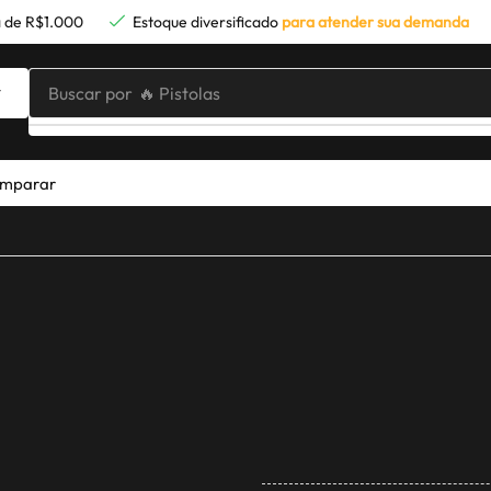
 de R$1.000
Estoque diversificado
para atender sua demanda
Buscar por
🔥 Pistolas
mparar