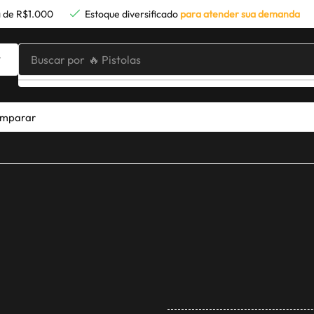
 de R$1.000
Estoque diversificado
para atender sua demanda
Buscar por
🔥 Pistolas
mparar