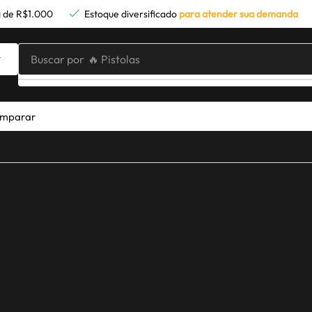
 de R$1.000
Estoque diversificado
para atender sua demanda
Buscar por
🔥 Pistolas
mparar