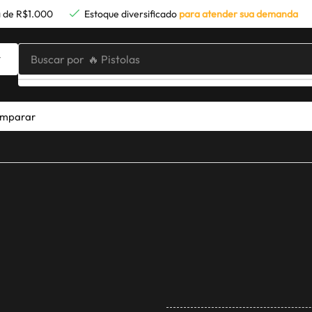
 de R$1.000
Estoque diversificado
para atender sua demanda
Buscar por
🔥 Pistolas
mparar