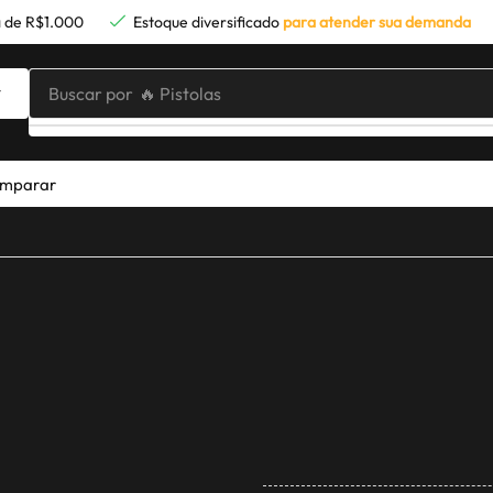
 de R$1.000
Estoque diversificado
para atender sua demanda
Buscar por
🔥 Pistolas
mparar