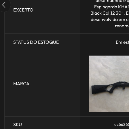
desempenho e q
Espingarda KHAN
EXCERTO
Black Cal.12 30″. E
desenvolvida em c
renoma
STATUS DO ESTOQUE
Em es
MARCA
SKU
ec6626