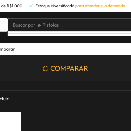
 de R$1.000
Estoque diversificado
para atender sua demanda
Buscar por
🔥 Pistolas
mparar
COMPARAR
cluir