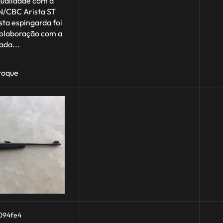
ualidade com a
/CBC Arista ST
sta espingarda foi
olaboração com a
da...
toque
094fe4