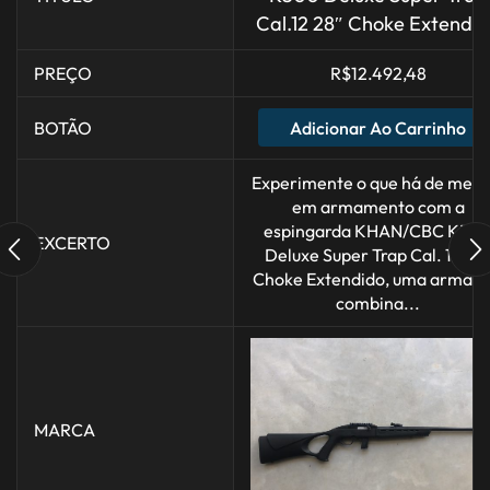
Cal.12 28″ Choke Extendi
PREÇO
R$
12.492,48
Adicionar Ao Carrinho
BOTÃO
Experimente o que há de melh
em armamento com a
espingarda KHAN/CBC K50
EXCERTO
Deluxe Super Trap Cal. 12 28
Choke Extendido, uma arma q
combina...
MARCA