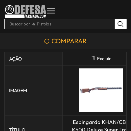
Buscar por
🔥 Pistolas
COMPARAR
Excluir
AÇÃO
IMAGEM
Espingarda KHAN/CBC
K500 Deluxe Super Trap
TÍTULO