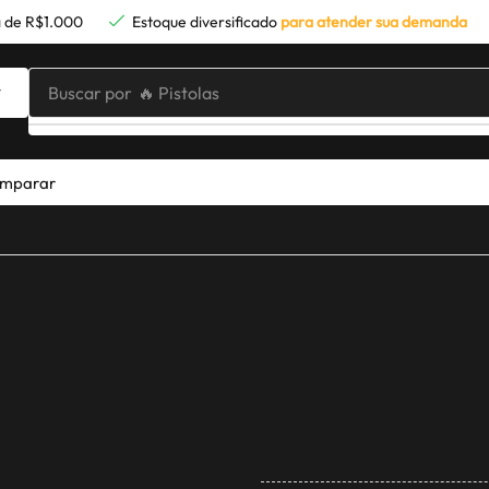
 de R$1.000
Estoque diversificado
para atender sua demanda
Buscar por
🔥 Pistolas
mparar