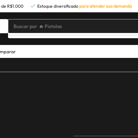
 de R$1.000
Estoque diversificado
para atender sua demanda
Buscar por
🔥 Pistolas
mparar