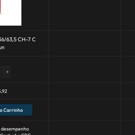
36/63,5 CH-7 C
un
5,92
o Carrinho
o desempenho