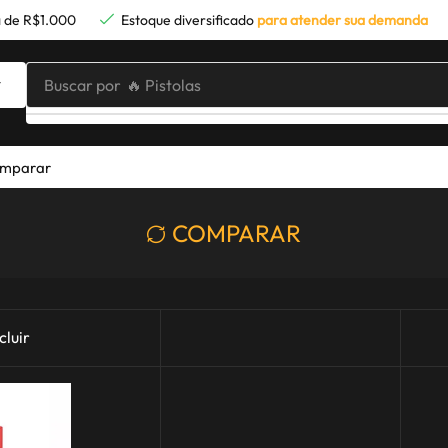
 de R$1.000
Estoque diversificado
para atender sua demanda
Buscar por
🔥 Pistolas
mparar
COMPARAR
cluir