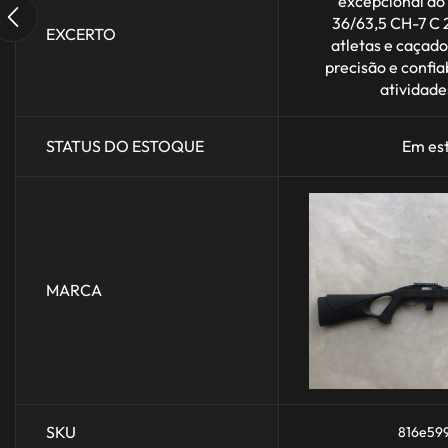
excepcional do
36/63,5 CH-7 C 2
EXCERTO
atletas e caçad
precisão e confia
atividades
STATUS DO ESTOQUE
Em es
MARCA
SKU
816e59