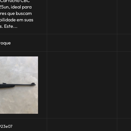
 Cartucho CBC
5un, ideal para
ores que buscam
bilidade em suas
. Este...
toque
923e07